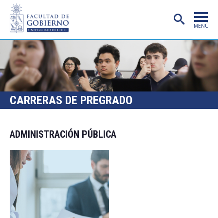
MENÚ
PORTADA
FACULTAD
CARRERAS
CARRERAS DE PREGRADO
POSTGRADO
INVESTIGACIÓN
ADMINISTRACIÓN PÚBLICA
EXTENSIÓN
PUBLICACIONES
CENTROS
ADMISIÓN