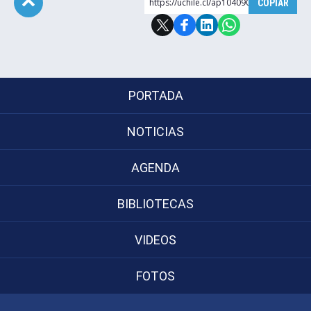
https://uchile.cl/ap104090
COPIAR
Subir
Postulantes
Estudiantes
Académicos
PORTADA
Funcionarios
NOTICIAS
Egresados
AGENDA
BIBLIOTECAS
VIDEOS
FOTOS