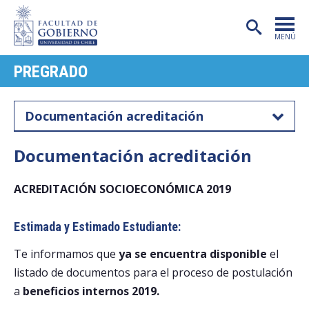
MENÚ
PREGRADO
PORTADA
FACULTAD
Documentación acreditación
CARRERAS
Documentación acreditación
POSTGRADO
ACREDITACIÓN SOCIOECONÓMICA 2019
INVESTIGACIÓN
EXTENSIÓN
Estimada y Estimado Estudiante:
PUBLICACIONES
Te informamos que
ya se encuentra disponible
el
listado de documentos para el proceso de postulación
CENTROS
a
beneficios internos 2019.
ADMISIÓN