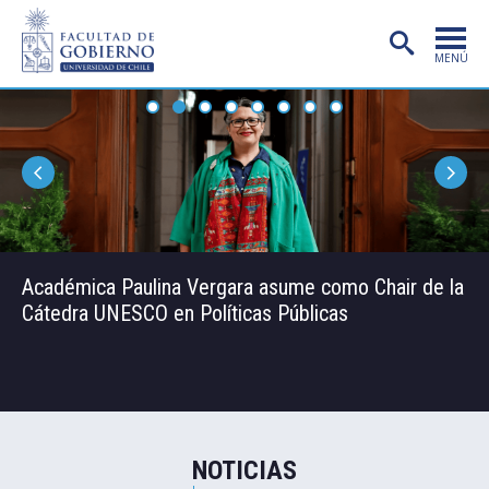
MENÚ
PORTADA
FACULTAD
CARRERAS
POSTGRADO
Académica Paulina Vergara asume como Chair de la
INVESTIGACIÓN
Cátedra UNESCO en Políticas Públicas
EXTENSIÓN
PUBLICACIONES
CENTROS
NOTICIAS
ADMISIÓN