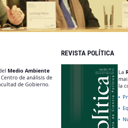
REVISTA POLÍTICA
del
Medio Ambiente
La
R
l Centro de análisis de
mai
Facultad de Gobierno.
la c
Pr
Eq
N