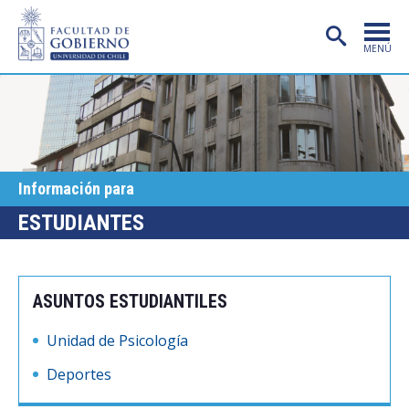
MENÚ
PORTADA
FACULTAD
CARRERAS
Información para
POSTGRADO
ESTUDIANTES
INVESTIGACIÓN
EXTENSIÓN
ASUNTOS ESTUDIANTILES
PUBLICACIONES
Unidad de Psicología
CENTROS
Deportes
ADMISIÓN