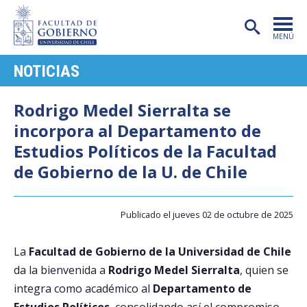
MENÚ
NOTICIAS
PORTADA
FACULTAD
Rodrigo Medel Sierralta se
incorpora al Departamento de
CARRERAS
Estudios Políticos de la Facultad
POSTGRADO
de Gobierno de la U. de Chile
INVESTIGACIÓN
Publicado el jueves 02 de octubre de 2025
EXTENSIÓN
PUBLICACIONES
La
Facultad de Gobierno de la Universidad de Chile
da la bienvenida a
Rodrigo Medel Sierralta
, quien se
CENTROS
integra como académico al
Departamento de
ADMISIÓN