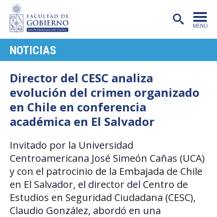
MENÚ
NOTICIAS
PORTADA
FACULTAD
Director del CESC analiza
evolución del crimen organizado
CARRERAS
en Chile en conferencia
POSTGRADO
académica en El Salvador
INVESTIGACIÓN
Invitado por la Universidad
EXTENSIÓN
Centroamericana José Simeón Cañas (UCA)
y con el patrocinio de la Embajada de Chile
PUBLICACIONES
en El Salvador, el director del Centro de
CENTROS
Estudios en Seguridad Ciudadana (CESC),
Claudio González, abordó en una
ADMISIÓN