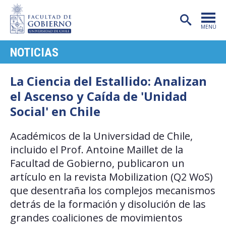
MENÚ
NOTICIAS
PORTADA
FACULTAD
La Ciencia del Estallido: Analizan
el Ascenso y Caída de 'Unidad
CARRERAS
Social' en Chile
POSTGRADO
Académicos de la Universidad de Chile,
INVESTIGACIÓN
incluido el Prof. Antoine Maillet de la
EXTENSIÓN
Facultad de Gobierno, publicaron un
artículo en la revista Mobilization (Q2 WoS)
PUBLICACIONES
que desentraña los complejos mecanismos
detrás de la formación y disolución de las
CENTROS
grandes coaliciones de movimientos
ADMISIÓN