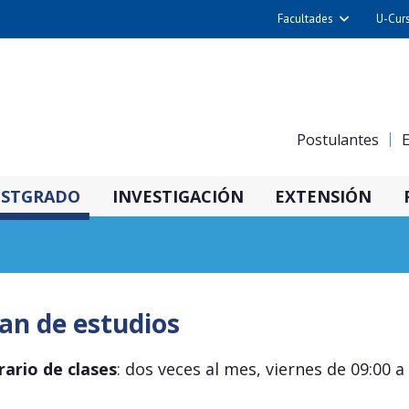
Facultades
U-Cur
Arquitectura y Urba
Ciencias
Cs. Físicas y Matemá
Postulantes
E
Cs. Químicas y Farmac
Cs. Veterinarias y Pec
STGRADO
INVESTIGACIÓN
EXTENSIÓN
Derecho
Filosofía y Humani
Medicina
Estudios Avanzados en 
an de estudios
Nutrición y Tecnolog
Alimentos
ario de clases
: dos veces al mes, viernes de 09:00 a