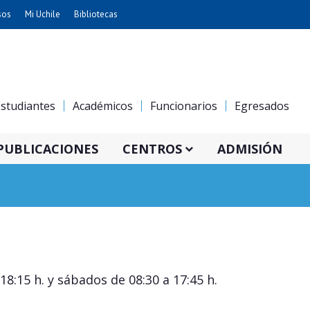
sos
Mi Uchile
Bibliotecas
nismo
Artes
Cs. Agronómicas
ticas
Cs. Forestales y Conservación
studiantes
Académicos
Funcionarios
Egresados
éuticas
Cs. Sociales
uarias
Comunicación e Imagen
PUBLICACIONES
CENTROS
ADMISIÓN
Economía y Negocios
dades
Gobierno
Odontología
Educación
Estudios Internacionales
ía de
Bachillerato
Hospital Clínico
 18:15 h. y sábados de 08:30 a 17:45 h.