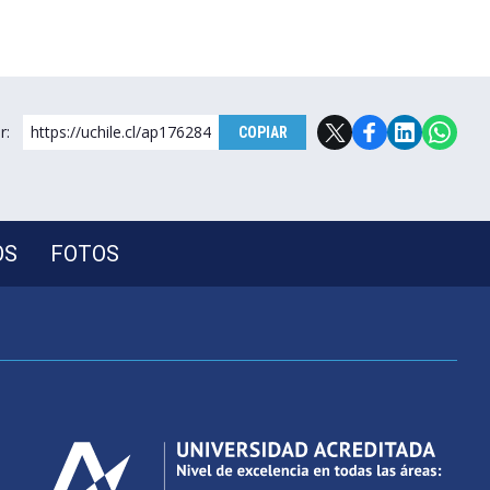
r:
https://uchile.cl/ap176284
COPIAR
OS
FOTOS