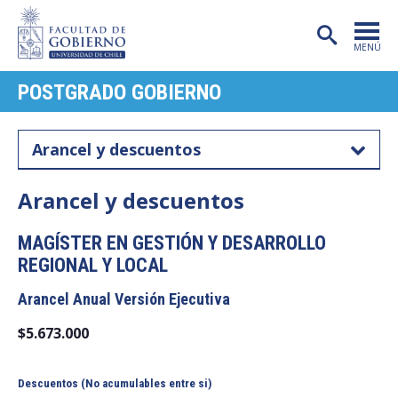
MENÚ
POSTGRADO GOBIERNO
PORTADA
FACULTAD
Arancel y descuentos
CARRERAS
Arancel y descuentos
POSTGRADO
MAGÍSTER EN GESTIÓN Y DESARROLLO
INVESTIGACIÓN
REGIONAL Y LOCAL
EXTENSIÓN
Arancel Anual Versión Ejecutiva
PUBLICACIONES
$5.673.000
CENTROS
Descuentos (No acumulables entre si)
ADMISIÓN