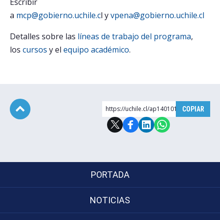
Escribir
a
mcp@gobierno.uchile.c
l y
vpena@gobierno.uchile.cl
Detalles sobre las
líneas de trabajo del programa
,
los
cursos
y el
equipo académico
.
https://uchile.cl/ap140101
COPIAR
Subir
PORTADA
NOTICIAS