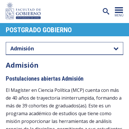
MENÚ
POSTGRADO GOBIERNO
PORTADA
FACULTAD
Admisión
CARRERAS
Admisión
POSTGRADO
Postulaciones abiertas Admisión
INVESTIGACIÓN
El Magíster en Ciencia Política (MCP) cuenta con más
EXTENSIÓN
de 40 años de trayectoria ininterrumpida, formando a
PUBLICACIONES
más de 39 cohortes de graduados(as). Este es un
programa académico de estudios que tiene como
CENTROS
misión proporcionar las herramientas de análisis
ADMISIÓN