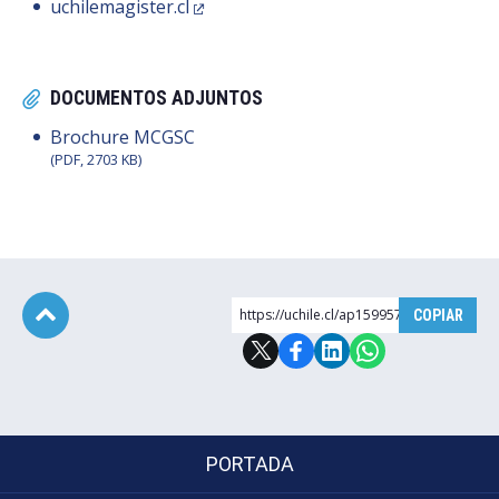
uchilemagister.cl
DOCUMENTOS ADJUNTOS
Brochure MCGSC
(PDF, 2703 KB)
https://uchile.cl/ap159957
COPIAR
Subir
PORTADA