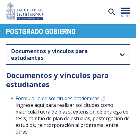
MENÚ
POSTGRADO GOBIERNO
PORTADA
FACULTAD
Documentos y vínculos para
estudiantes
CARRERAS
POSTGRADO
Documentos y vínculos para
estudiantes
INVESTIGACIÓN
EXTENSIÓN
Formulario de solicitudes académicas
Ingrese aquí para realizar solicitudes como
PUBLICACIONES
matrícula fuera de plazo, extensión de entrega de
tesis, cambio de plan de estudios, postergación de
CENTROS
estudios, reincorporación al programa, entre
otras.
ADMISIÓN