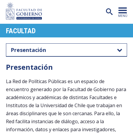
MENÚ
FACULTAD
PORTADA
FACULTAD
Presentación
CARRERAS
Presentación
POSTGRADO
La Red de Políticas Públicas es un espacio de
INVESTIGACIÓN
encuentro generado por la Facultad de Gobierno para
EXTENSIÓN
académicos y académicas de distintas Facultades e
Institutos de la Universidad de Chile que trabajan en
PUBLICACIONES
áreas disciplinares que le son cercanas. Para ello, la
CENTROS
Red facilita instancias de diálogo, acceso a la
información, datos y enlaces para investigadores,
ADMISIÓN