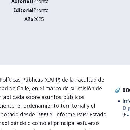
Autor(es)
Pronto
Editorial
Pronto
Año
2025
 Políticas Públicas (CAPP) de la Facultad de
dad de Chile, en el marco de su misión de
DO
ón aplicada sobre asuntos públicos
In
ente, el ordenamiento territorial y el
Dig
aborado desde 1999 el Informe País: Estado
(PD
solidándolo como el principal esfuerzo