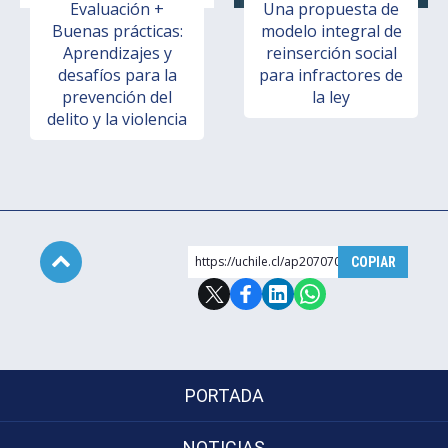
Evaluación +
Una propuesta de
Buenas prácticas:
modelo integral de
Aprendizajes y
reinserción social
desafíos para la
para infractores de
prevención del
la ley
delito y la violencia
https://uchile.cl/ap207070
COPIAR
Subir
PORTADA
NOTICIAS