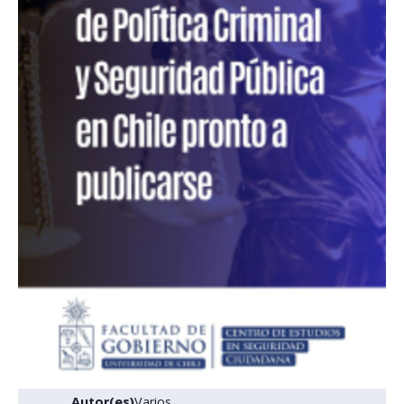
Postulantes
Estudiantes
Académicos
Funcionarios
Egresados
Autor(es)
Varios