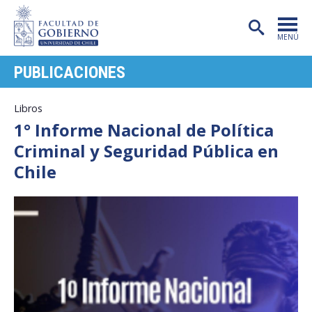
MENÚ
PUBLICACIONES
PORTADA
FACULTAD
Libros
1° Informe Nacional de Política
CARRERAS
Criminal y Seguridad Pública en
POSTGRADO
Chile
INVESTIGACIÓN
EXTENSIÓN
PUBLICACIONES
CENTROS
ADMISIÓN