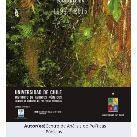
Postulantes
Estudiantes
Académicos
Funcionarios
Egresados
Autor(es)
Centro de Análisis de Políticas
Públicas