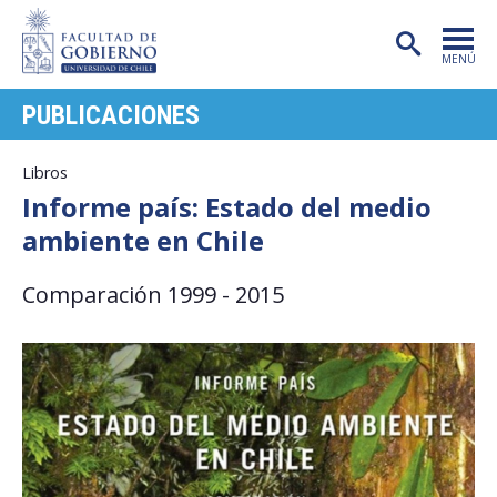
MENÚ
PUBLICACIONES
PORTADA
FACULTAD
Libros
Informe país: Estado del medio
CARRERAS
ambiente en Chile
POSTGRADO
Comparación 1999 - 2015
INVESTIGACIÓN
EXTENSIÓN
PUBLICACIONES
CENTROS
ADMISIÓN