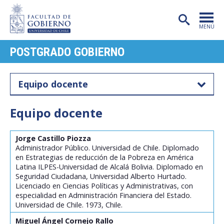
MENÚ
POSTGRADO GOBIERNO
PORTADA
FACULTAD
Equipo docente
CARRERAS
Equipo docente
POSTGRADO
INVESTIGACIÓN
Jorge Castillo Piozza
Administrador Público. Universidad de Chile. Diplomado
en Estrategias de reducción de la Pobreza en América
EXTENSIÓN
Latina ILPES-Universidad de Alcalá Bolivia. Diplomado en
Seguridad Ciudadana, Universidad Alberto Hurtado.
PUBLICACIONES
Licenciado en Ciencias Políticas y Administrativas, con
especialidad en Administración Financiera del Estado.
CENTROS
Universidad de Chile. 1973, Chile.
Miguel Ángel Cornejo Rallo
ADMISIÓN