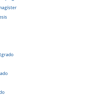
magíster
esis
stgrado
rado
ado