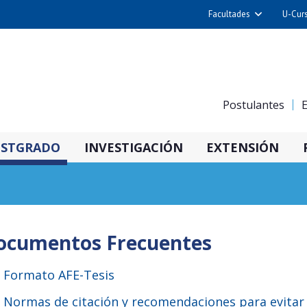
Facultades
U-Cur
Arquitectura y Urba
Ciencias
Cs. Físicas y Matemá
Postulantes
E
Cs. Químicas y Farmac
Cs. Veterinarias y Pec
STGRADO
INVESTIGACIÓN
EXTENSIÓN
Derecho
Filosofía y Humani
Medicina
Estudios Avanzados en 
ocumentos Frecuentes
Nutrición y Tecnolog
Alimentos
Formato AFE-Tesis
Normas de citación y recomendaciones para evitar 