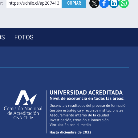
r:
https://uchile.cl/ap207413
COPIAR
OS
FOTOS