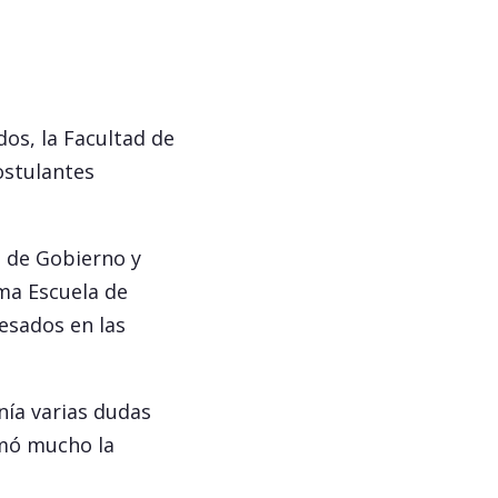
dos, la Facultad de
ostulantes
a de Gobierno y
sma Escuela de
resados en las
nía varias dudas
amó mucho la