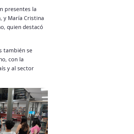
n presentes la
 y María Cristina
no, quien destacó
os también se
no, con la
ís y al sector