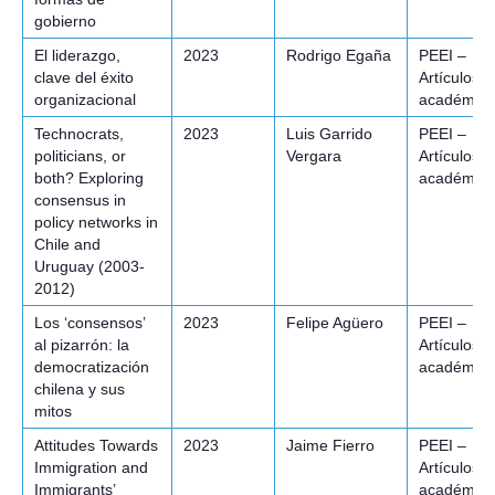
gobierno
El liderazgo,
2023
Rodrigo Egaña
PEEI –
clave del éxito
Artículos
organizacional
académico
Technocrats,
2023
Luis Garrido
PEEI –
politicians, or
Vergara
Artículos
both? Exploring
académico
consensus in
policy networks in
Chile and
Uruguay (2003-
2012)
Los ‘consensos’
2023
Felipe Agüero
PEEI –
al pizarrón: la
Artículos
democratización
académico
chilena y sus
mitos
Attitudes Towards
2023
Jaime Fierro
PEEI –
Immigration and
Artículos
Immigrants’
académico