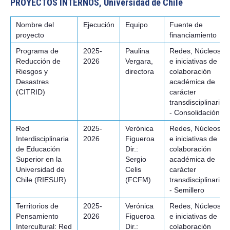
PROYECTOS INTERNOS, Universidad de Chile
Nombre del
Ejecución
Equipo
Fuente de
proyecto
financiamiento
Programa de
2025-
Paulina
Redes, Núcleos
Reducción de
2026
Vergara,
e iniciativas de
Riesgos y
directora
colaboración
Desastres
académica de
(CITRID)
carácter
transdisciplinario
- Consolidación
Red
2025-
Verónica
Redes, Núcleos
Interdisciplinaria
2026
Figueroa
e iniciativas de
de Educación
Dir.:
colaboración
Superior en la
Sergio
académica de
Universidad de
Celis
carácter
Chile (RIESUR)
(FCFM)
transdisciplinario
- Semillero
Territorios de
2025-
Verónica
Redes, Núcleos
Pensamiento
2026
Figueroa
e iniciativas de
Intercultural: Red
Dir.:
colaboración