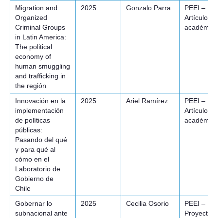
Migration and
2025
Gonzalo Parra
PEEI –
Organized
Artículos
Criminal Groups
académico
in Latin America:
The political
economy of
human smuggling
and trafficking in
the región
Innovación en la
2025
Ariel Ramírez
PEEI –
implementación
Artículos
de políticas
académico
públicas:
Pasando del qué
y para qué al
cómo en el
Laboratorio de
Gobierno de
Chile
Gobernar lo
2025
Cecilia Osorio
PEEI –
subnacional ante
Proyectos