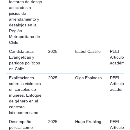
factores de riesgo
asociados a
juicios de
arrendamiento y
desalojos en la
Región
Metropolitana de
Chile
Candidaturas
2025
Isabel Castillo
PEEI –
Evangélicas y
Artículos
partidos políticos
académico
en Chile
Explicaciones
2025
Olga Espinoza
PEEI –
sobre la violencia
Artículos
en cárceles de
académico
mujeres. Enfoque
de género en el
contexto
latinoamericano
Desempeño
2025
Hugo Fruhling
PEEI –
policial como
Artículos