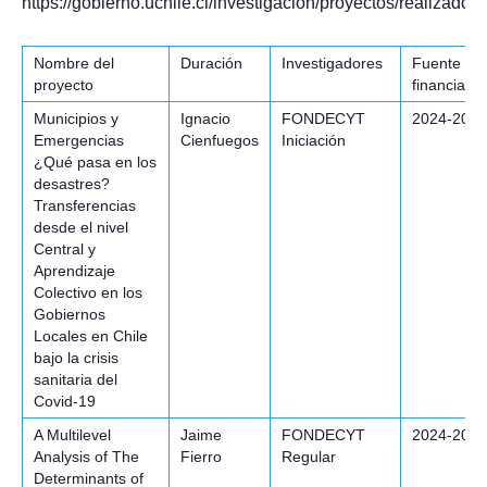
https://gobierno.uchile.cl/investigacion/proyectos/realizados
Nombre del
Duración
Investigadores
Fuente de
proyecto
financiami
Municipios y
Ignacio
FONDECYT
2024-2026
Emergencias
Cienfuegos
Iniciación
¿Qué pasa en los
desastres?
Transferencias
desde el nivel
Central y
Aprendizaje
Colectivo en los
Gobiernos
Locales en Chile
bajo la crisis
sanitaria del
Covid-19
A Multilevel
Jaime
FONDECYT
2024-2026
Analysis of The
Fierro
Regular
Determinants of