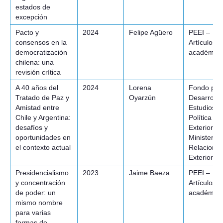
estados de
excepción
Pacto y
2024
Felipe Agüero
PEEI –
consensos en la
Artículos
democratización
académico
chilena: una
revisión crítica
A 40 años del
2024
Lorena
Fondo para
Tratado de Paz y
Oyarzún
Desarrollo
Amistad entre
Estudios d
Chile y Argentina:
Política
desafíos y
Exterior,
oportunidades en
Ministerio 
el contexto actual
Relacione
Exteriores.
Presidencialismo
2023
Jaime Baeza
PEEI –
y concentración
Artículos
de poder: un
académico
mismo nombre
para varias
formas de