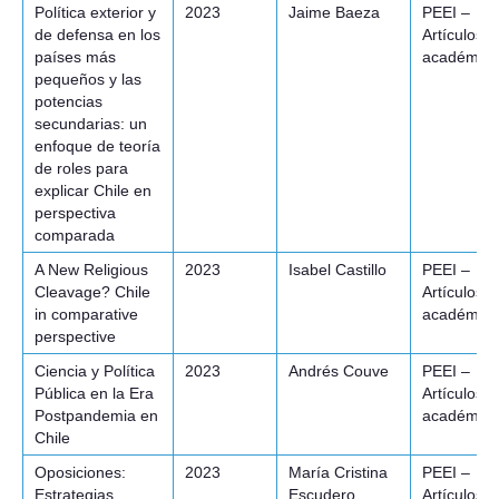
Política exterior y
2023
Jaime Baeza
PEEI –
de defensa en los
Artículos
países más
académico
pequeños y las
potencias
secundarias: un
enfoque de teoría
de roles para
explicar Chile en
perspectiva
comparada
A New Religious
2023
Isabel Castillo
PEEI –
Cleavage? Chile
Artículos
in comparative
académico
perspective
Ciencia y Política
2023
Andrés Couve
PEEI –
Pública en la Era
Artículos
Postpandemia en
académico
Chile
Oposiciones:
2023
María Cristina
PEEI –
Estrategias
Escudero
Artículos