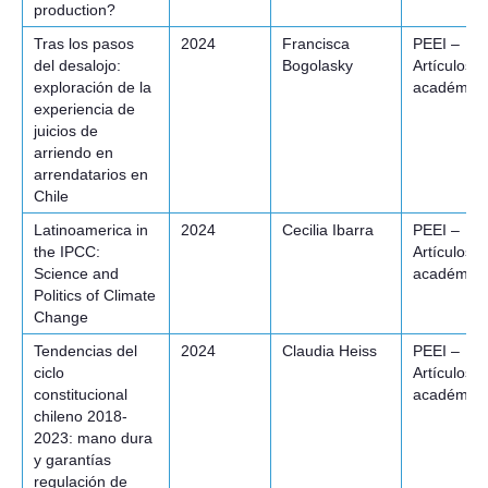
production?
Tras los pasos
2024
Francisca
PEEI –
del desalojo:
Bogolasky
Artículos
exploración de la
académico
experiencia de
juicios de
arriendo en
arrendatarios en
Chile
Latinoamerica in
2024
Cecilia Ibarra
PEEI –
the IPCC:
Artículos
Science and
académico
Politics of Climate
Change
Tendencias del
2024
Claudia Heiss
PEEI –
ciclo
Artículos
constitucional
académico
chileno 2018-
2023: mano dura
y garantías
regulación de