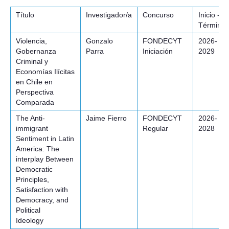
Título
Investigador/a
Concurso
Inicio -
Postulantes
Término
Violencia,
Gonzalo
FONDECYT
2026-
Estudiantes
Gobernanza
Parra
Iniciación
2029
Criminal y
Académicos
Economías Ilícitas
en Chile en
Funcionarios
Perspectiva
Comparada
Egresados
The Anti-
Jaime Fierro
FONDECYT
2026-
immigrant
Regular
2028
Sentiment in Latin
America: The
interplay Between
Democratic
Principles,
Satisfaction with
Democracy, and
Political
Ideology