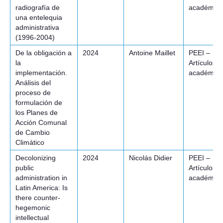
radiografía de
académico
una entelequia
administrativa
(1996-2004)
De la obligación a
2024
Antoine Maillet
PEEI –
la
Artículos
implementación.
académico
Análisis del
proceso de
formulación de
los Planes de
Acción Comunal
de Cambio
Climático
Decolonizing
2024
Nicolás Didier
PEEI –
public
Artículos
administration in
académico
Latin America: Is
there counter-
hegemonic
intellectual