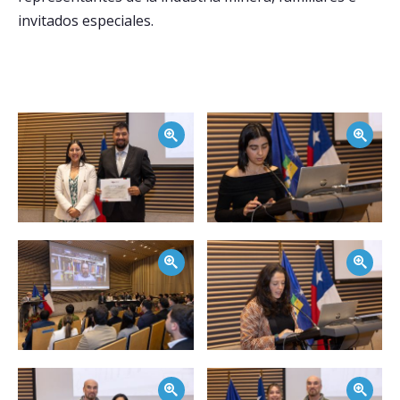
invitados especiales.
Postulantes
Estudiantes
Académicos
Zoom
Zoom
Funcionarios
Egresados
Zoom
Zoom
Zoom
Zoom