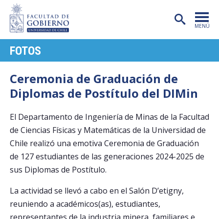
MENÚ
FOTOS
PORTADA
FACULTAD
Ceremonia de Graduación de
Diplomas de Postítulo del DIMin
CARRERAS
POSTGRADO
El Departamento de Ingeniería de Minas de la Facultad
de Ciencias Físicas y Matemáticas de la Universidad de
INVESTIGACIÓN
Chile realizó una emotiva Ceremonia de Graduación
EXTENSIÓN
de 127 estudiantes de las generaciones 2024-2025 de
sus Diplomas de Postítulo.
PUBLICACIONES
La actividad se llevó a cabo en el Salón D’etigny,
CENTROS
reuniendo a académicos(as), estudiantes,
representantes de la industria minera, familiares e
ADMISIÓN