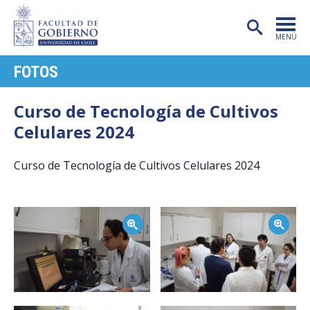
MENÚ
FOTOS
PORTADA
FACULTAD
Curso de Tecnología de Cultivos
Celulares 2024
CARRERAS
POSTGRADO
Curso de Tecnología de Cultivos Celulares 2024
INVESTIGACIÓN
Zoom
Zoom
EXTENSIÓN
PUBLICACIONES
CENTROS
ADMISIÓN