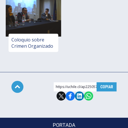
Coloquio sobre
Crimen Organizado
https://uchile.cl/ap225057
COPIAR
Subir
PORTADA