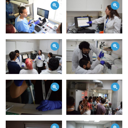
Zoom
Zoom
Postulantes
Estudiantes
Académicos
Zoom
Zoom
Funcionarios
Egresados
Zoom
Zoom
Zoom
Zoom