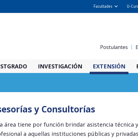
Facultades
U-Cur
Arquitectura y Urba
Ciencias
Cs. Físicas y Matemá
Postulantes
E
Cs. Químicas y Farmac
Cs. Veterinarias y Pec
STGRADO
INVESTIGACIÓN
EXTENSIÓN
Derecho
Filosofía y Humani
Medicina
Estudios Avanzados en 
esorías y Consultorías
Nutrición y Tecnolog
Alimentos
a área tiene por función brindar asistencia técnica 
fesional a aquellas instituciones públicas y privadas