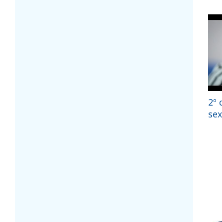
2º 
sex