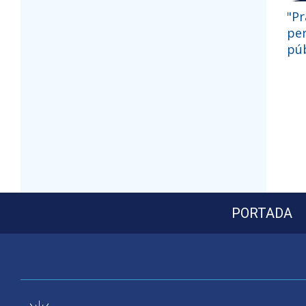
"Pr
per
púb
PORTADA