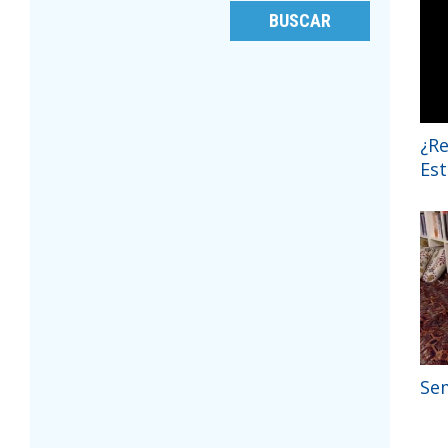
¿Re
Es
Sem