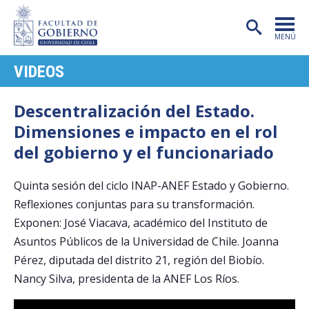
MENÚ
VIDEOS
PORTADA
FACULTAD
Descentralización del Estado.
Dimensiones e impacto en el rol
CARRERAS
del gobierno y el funcionariado
POSTGRADO
Quinta sesión del ciclo INAP-ANEF Estado y Gobierno.
INVESTIGACIÓN
Reflexiones conjuntas para su transformación.
EXTENSIÓN
Exponen: José Viacava, académico del Instituto de
Asuntos Públicos de la Universidad de Chile. Joanna
PUBLICACIONES
Pérez, diputada del distrito 21, región del Biobío.
Nancy Silva, presidenta de la ANEF Los Ríos.
CENTROS
ADMISIÓN