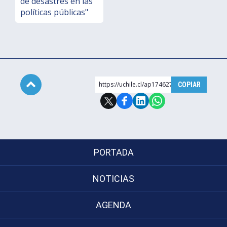
de desastres en las
políticas públicas"
https://uchile.cl/ap174627
COPIAR
Subir
PORTADA
NOTICIAS
AGENDA