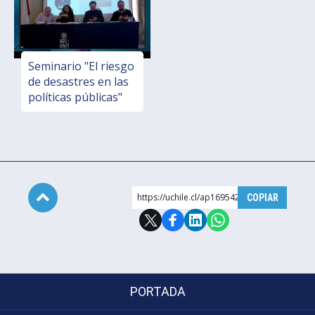
Seminario "El riesgo
de desastres en las
políticas públicas"
https://uchile.cl/ap169542
COPIAR
Subir
PORTADA