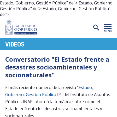
Estado, Gobierno, Gestión Pública" de">
Estado, Gobierno,
Gestión Pública" de">
Estado, Gobierno, Gestión Pública"
de">
MENÚ
VIDEOS
PORTADA
FACULTAD
Conversatorio "El Estado frente a
desastres socioambientales y
CARRERAS
socionaturales"
POSTGRADO
El más reciente número de la revista "
Estado,
INVESTIGACIÓN
Gobierno, Gestión Pública
" del Instituto de Asuntos
EXTENSIÓN
Públicos INAP, abordó la temática sobre cómo el
Estado enfrenta los desastres socioambientales y
PUBLICACIONES
socionaturales.