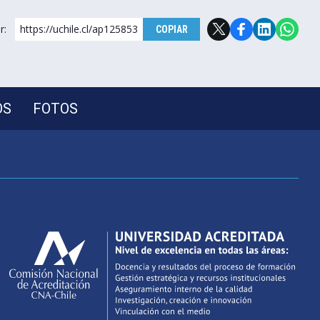
r:
https://uchile.cl/ap125853
COPIAR
OS
FOTOS