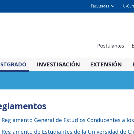
Facultades
U-Cur
Arquitectura y Urba
Ciencias
Cs. Físicas y Matemá
Postulantes
E
Cs. Químicas y Farmac
Cs. Veterinarias y Pec
STGRADO
INVESTIGACIÓN
EXTENSIÓN
Derecho
Filosofía y Humani
Medicina
Estudios Avanzados en 
eglamentos
Nutrición y Tecnolog
Alimentos
Reglamento General de Estudios Conducentes a lo
Reglamento de Estudiantes de la Universidad de Ch