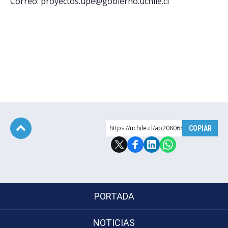
Correo: proyectos.upe@gobierno.uchile.cl
https://uchile.cl/ap208068
COPIAR
Subir
PORTADA
NOTICIAS