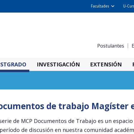
Facultades
U-Cur
Arquitectura y Urba
Ciencias
Cs. Físicas y Matemá
Postulantes
E
Cs. Químicas y Farmac
Cs. Veterinarias y Pec
STGRADO
INVESTIGACIÓN
EXTENSIÓN
Derecho
Filosofía y Humani
Medicina
Estudios Avanzados en 
ocumentos de trabajo Magíster en
Nutrición y Tecnolog
Alimentos
serie de MCP Documentos de Trabajo es un espacio p
período de discusión en nuestra comunidad académic