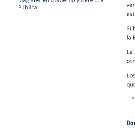
Magíster en Gobierno y Gerencia
ver
Pública
est
Si 
la 
La 
otr
Los
que
Do