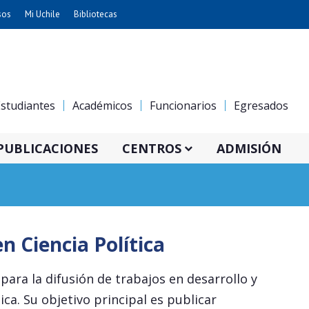
sos
Mi Uchile
Bibliotecas
nismo
Artes
Cs. Agronómicas
ticas
Cs. Forestales y Conservación
studiantes
Académicos
Funcionarios
Egresados
éuticas
Cs. Sociales
uarias
Comunicación e Imagen
PUBLICACIONES
CENTROS
ADMISIÓN
Economía y Negocios
dades
Gobierno
Odontología
Educación
Estudios Internacionales
 Ciencia Política
ía de
Bachillerato
Hospital Clínico
ara la difusión de trabajos en desarrollo y
a. Su objetivo principal es publicar