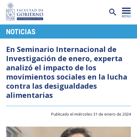
MENÚ
NOTICIAS
PORTADA
FACULTAD
En Seminario Internacional de
Investigación de enero, experta
CARRERAS
analizó el impacto de los
POSTGRADO
movimientos sociales en la lucha
contra las desigualdades
INVESTIGACIÓN
alimentarias
EXTENSIÓN
PUBLICACIONES
Publicado el miércoles 31 de enero de 2024
CENTROS
ADMISIÓN