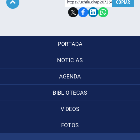
https://uchile.cl/ap207364
COPIAR
Postulantes
Subir
Estudiantes
Académicos
PORTADA
Funcionarios
NOTICIAS
Egresados
AGENDA
BIBLIOTECAS
VIDEOS
FOTOS