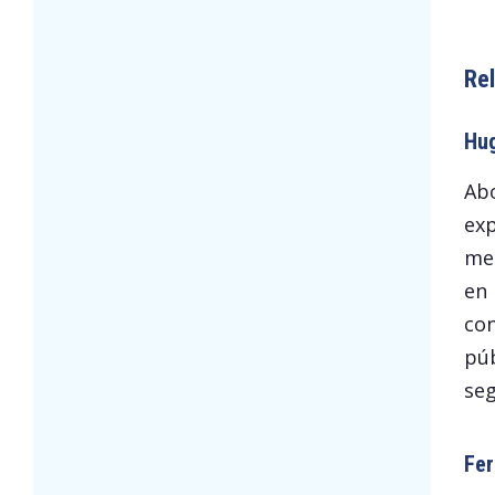
Rel
Hug
Abo
exp
men
en 
con
púb
seg
Fer