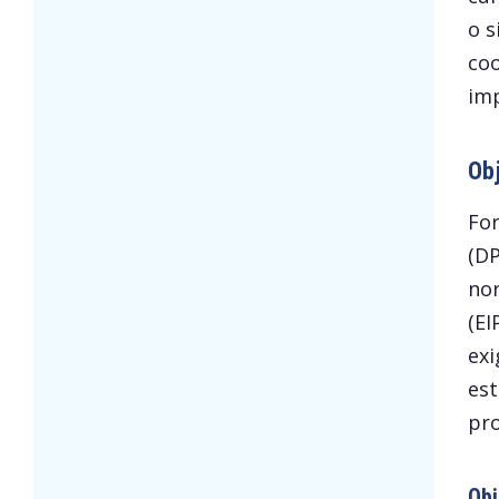
o s
coo
imp
Obj
For
(DP
nor
(EI
exi
est
pro
Obj