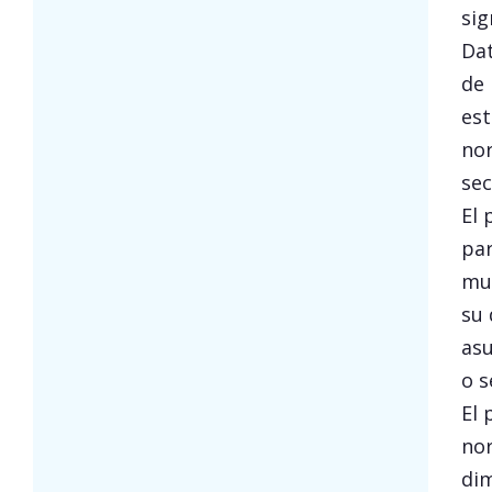
sig
Dat
de 
est
nor
sec
El 
par
mun
su 
asu
o s
El 
nor
dim