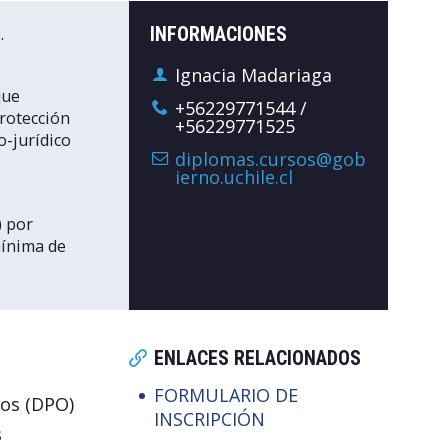
.
INFORMACIONES
Ignacia Madariaga
que
+56229771544 /
Protección
+56229771525
o-jurídico
diplomas.cursos@gob
ierno.uchile.cl
) por
mínima de
ENLACES RELACIONADOS
FORMULARIO DE
tos (DPO)
INSCRIPCIÓN
s