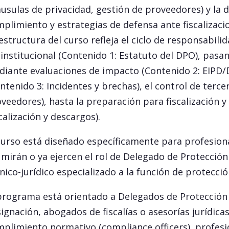
áusulas de privacidad, gestión de proveedores) y la
plimiento y estrategias de defensa ante fiscalizacio
estructura del curso refleja el ciclo de responsabil
 institucional (Contenido 1: Estatuto del DPO), pasa
iante evaluaciones de impacto (Contenido 2: EIPD/DP
ntenido 3: Incidentes y brechas), el control de terc
veedores), hasta la preparación para fiscalización y
calización y descargos).
curso está diseñado específicamente para profesiona
mirán o ya ejercen el rol de Delegado de Protecció
nico-jurídico especializado a la función de protecció
programa está orientado a Delegados de Protección
ignación, abogados de fiscalías o asesorías jurídica
plimiento normativo (compliance officers), profesi