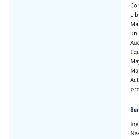
Cor
cib
Mag
un 
Aud
Equ
May
Mar
Act
pro
Ben
Ing
Nav