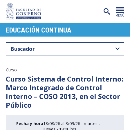
MENÚ
EDUCACIÓN CONTINUA
PORTADA
FACULTAD
CARRERAS
POSTGRADO
Curso
Curso Sistema de Control Interno:
INVESTIGACIÓN
Marco Integrado de Control
EXTENSIÓN
Interno – COSO 2013, en el Sector
Público
PUBLICACIONES
CENTROS
Fecha y hora
18/08/26 al 3/09/26 - martes ,
jueves - 19:00 hrs.
ADMISIÓN