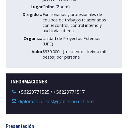
Lugar
Online (Zoom)
Postulantes
Dirigido a
Funcionarios y profesionales de
equipos de trabajos relacionados
Estudiantes
con el control, control interno y
auditoría interna
Académicos
Organiza
Unidad de Proyectos Externos
(UPE)
Funcionarios
Valor
$330.000.- (trescientos treinta mil
pesos) por persona
Egresados
INFORMACIONES
+56229771525 / +56229771517
diplomas.cursos@gobierno.uchile.cl
Presentación