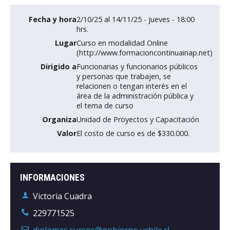
Fecha y hora
2/10/25 al 14/11/25 - jueves - 18:00
Postulantes
hrs.
Estudiantes
Lugar
Curso en modalidad Online
(http://www.formacioncontinuainap.net)
Académicos
Dirigido a
Funcionarias y funcionarios públicos
y personas que trabajen, se
Funcionarios
relacionen o tengan interés en el
área de la administración pública y
Egresados
el tema de curso
Organiza
Unidad de Proyectos y Capacitación
Valor
El costo de curso es de $330.000.
INFORMACIONES
Victoria Cuadra
229771525