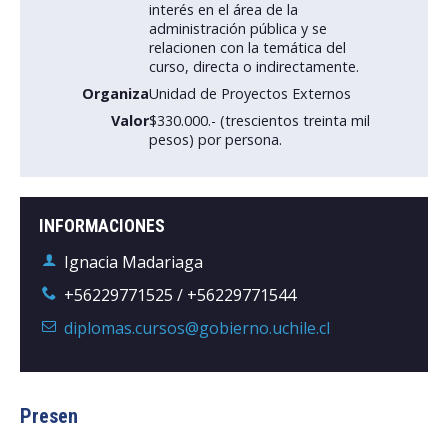
interés en el área de la
administración pública y se
Postulantes
relacionen con la temática del
curso, directa o indirectamente.
Estudiantes
Organiza
Unidad de Proyectos Externos
Valor
$330.000.- (trescientos treinta mil
Académicos
pesos) por persona.
Funcionarios
Egresados
INFORMACIONES
Ignacia Madariaga
+56229771525 / +56229771544
diplomas.cursos@gobierno.uchile.cl
Presen