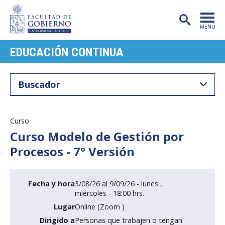
MENÚ
EDUCACIÓN CONTINUA
PORTADA
FACULTAD
CARRERAS
POSTGRADO
Curso
Curso Modelo de Gestión por
INVESTIGACIÓN
Procesos - 7° Versión
EXTENSIÓN
PUBLICACIONES
Fecha y hora
3/08/26 al 9/09/26 - lunes ,
miércoles - 18:00 hrs.
CENTROS
Lugar
Online (Zoom )
Dirigido a
Personas que trabajen o tengan
ADMISIÓN