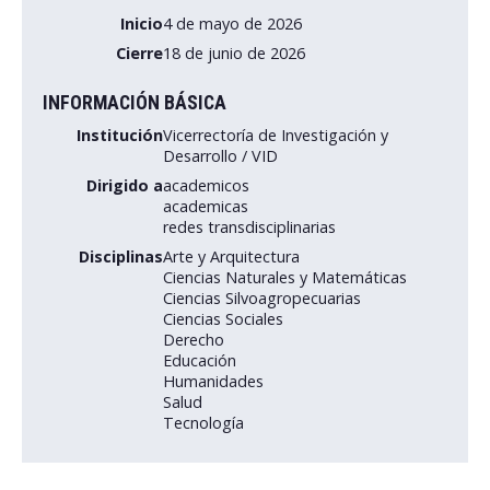
Inicio
4 de mayo de 2026
Postulantes
Cierre
18 de junio de 2026
Estudiantes
INFORMACIÓN BÁSICA
Académicos
Institución
Vicerrectoría de Investigación y
Desarrollo / VID
Funcionarios
Dirigido a
academicos
academicas
Egresados
redes transdisciplinarias
Disciplinas
Arte y Arquitectura
Ciencias Naturales y Matemáticas
Ciencias Silvoagropecuarias
Ciencias Sociales
Derecho
Educación
Humanidades
Salud
Tecnología