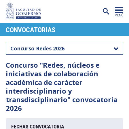
MENÚ
CONVOCATORIAS
PORTADA
FACULTAD
Concurso Redes 2026
CARRERAS
Concurso "Redes, núcleos e
POSTGRADO
iniciativas de colaboración
INVESTIGACIÓN
académica de carácter
interdisciplinario y
EXTENSIÓN
transdisciplinario" convocatoria
PUBLICACIONES
2026
CENTROS
FECHAS CONVOCATORIA
ADMISIÓN