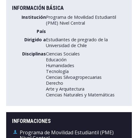
INFORMACIÓN BÁSICA
Postulantes
Institución
Programa de Movilidad Estudiantil
(PME) Nivel Central
Estudiantes
País
Académicos
Dirigido a
Estudiantes de pregrado de la
Universidad de Chile
Funcionarios
Disciplinas
Ciencias Sociales
Educación
Egresados
Humanidades
Tecnología
Ciencias Silvoagropecuarias
Derecho
Arte y Arquitectura
Ciencias Naturales y Matemáticas
INFORMACIONES
Programa de Movilidad Estudiantil (PME)
Nivel Central