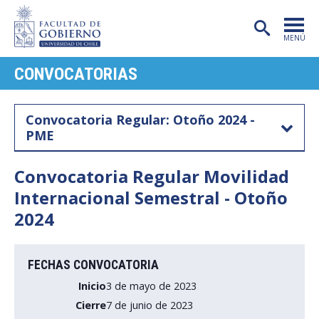
MENÚ
CONVOCATORIAS
PORTADA
FACULTAD
Convocatoria Regular: Otoño 2024 -
PME
CARRERAS
POSTGRADO
Convocatoria Regular Movilidad
Internacional Semestral - Otoño
INVESTIGACIÓN
2024
EXTENSIÓN
PUBLICACIONES
FECHAS CONVOCATORIA
Inicio
3 de mayo de 2023
CENTROS
Cierre
7 de junio de 2023
ADMISIÓN