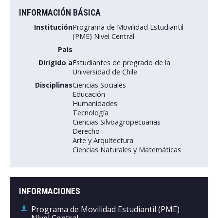
INFORMACIÓN BÁSICA
Postulantes
Institución
Programa de Movilidad Estudiantil
(PME) Nivel Central
Estudiantes
País
Académicos
Dirigido a
Estudiantes de pregrado de la
Universidad de Chile
Funcionarios
Disciplinas
Ciencias Sociales
Educación
Egresados
Humanidades
Tecnología
Ciencias Silvoagropecuarias
Derecho
Arte y Arquitectura
Ciencias Naturales y Matemáticas
INFORMACIONES
Programa de Movilidad Estudiantil (PME)
Nivel Central