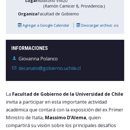
Lugar
Auditorio VM20
(Ramón Carnicer 8, Providencia.)
Postulantes
Organiza
Facultad de Gobierno
Estudiantes
Agregar a Google Calendar
Descargar archivo .ics
Académicos
Funcionarios
INFORMACIONES
Giovanna Polanco
Egresados
decanato@gobierno.uchile.cl
La
Facultad de Gobierno de la Universidad de Chile
invita a participar en esta importante actividad
académica que contará con la exposición del ex Primer
Ministro de Italia,
Massimo D’Alema
, quien
compartirá su visión sobre los principales desafíos