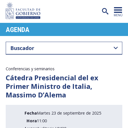
MENÚ
AGENDA
PORTADA
FACULTAD
CARRERAS
POSTGRADO
Conferencias y seminarios
Cátedra Presidencial del ex
INVESTIGACIÓN
Primer Ministro de Italia,
EXTENSIÓN
Massimo D’Alema
PUBLICACIONES
Fecha
Martes 23 de septiembre de 2025
CENTROS
Hora
11:00
ADMISIÓN