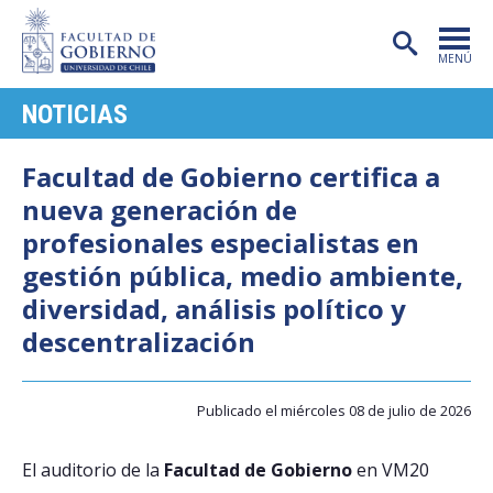
MENÚ
NOTICIAS
PORTADA
FACULTAD
Facultad de Gobierno certifica a
nueva generación de
CARRERAS
profesionales especialistas en
POSTGRADO
gestión pública, medio ambiente,
diversidad, análisis político y
INVESTIGACIÓN
descentralización
EXTENSIÓN
PUBLICACIONES
Publicado el miércoles 08 de julio de 2026
CENTROS
El auditorio de la
Facultad de Gobierno
en VM20
ADMISIÓN