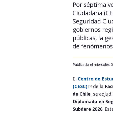
Por séptima ve
Ciudadana (CES
Seguridad Ciud
gobiernos regi
públicas, la ge
de fenómenos e
Publicado el miércoles 0
El
Centro de Estu
(CESC)
de la
Fac
de Chile
, se adjud
Diplomado en Seg
Subdere 2026
. Es