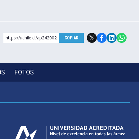
https://uchile.cl/ap242002
COPIAR
OS
FOTOS