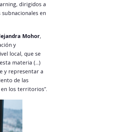
arning, dirigidos a
s subnacionales en
lejandra Mohor
,
ación y
vel local, que se
ta materia (...)
e y representar a
iento de las
n los territorios”.