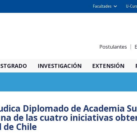
Facultades
U-Cur
Arquitectura y Urba
Ciencias
Cs. Físicas y Matemá
Postulantes
E
Cs. Químicas y Farmac
Cs. Veterinarias y Pec
STGRADO
INVESTIGACIÓN
EXTENSIÓN
Derecho
Filosofía y Humani
Medicina
Estudios Avanzados en 
judica Diplomado de Academia S
Nutrición y Tecnolog
na de las cuatro iniciativas obte
Alimentos
 de Chile