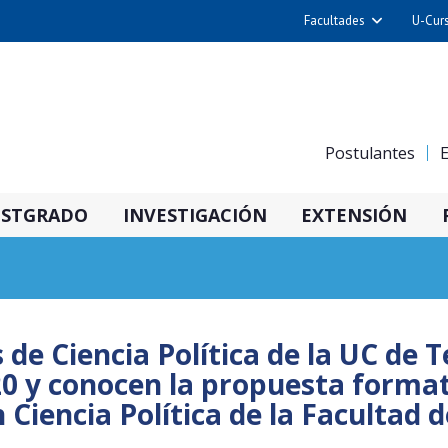
Facultades
U-Cur
Arquitectura y Urba
Ciencias
Cs. Físicas y Matemá
Postulantes
E
Cs. Químicas y Farmac
Cs. Veterinarias y Pec
STGRADO
INVESTIGACIÓN
EXTENSIÓN
Derecho
Filosofía y Humani
Medicina
Estudios Avanzados en 
 de Ciencia Política de la UC de
Nutrición y Tecnolog
0 y conocen la propuesta format
Alimentos
 Ciencia Política de la Facultad 