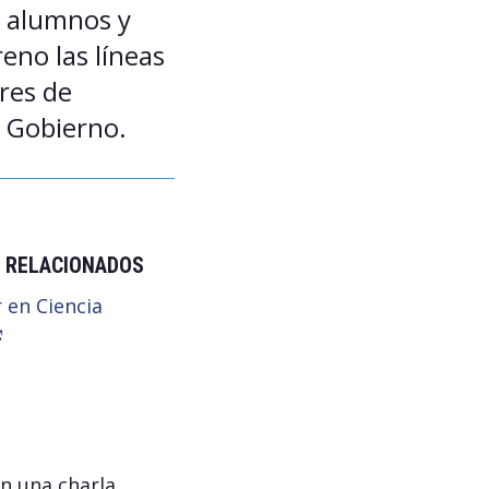
, alumnos y
eno las líneas
ares de
e Gobierno.
 RELACIONADOS
 en Ciencia
en una charla