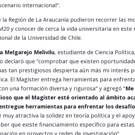
scenario internacional".
e la Región de La Araucanía pudieron recorrer las m
M20 y conocer de cerca la vida universitaria en este
ional de la Universidad de Chile.
a Melgarejo Melivilu
, estudiante de Ciencia Polític
o declaró que “comprobar que existen oportunidade
as tan prestigiosos despierta aún más mi interés p
ca. El Magíster entrega herramientas para enfrenta
con una formación diversa y rigurosa" y agregó "
Me 
ioso que el Magíster esté orientado al ámbito a
ntregue herramientas para enfrentar los desafío
muy atractiva la solidez en teoría política y el apoy
ber que existe financiamiento específico para estas
cipación en proyectos y redes de investigación".