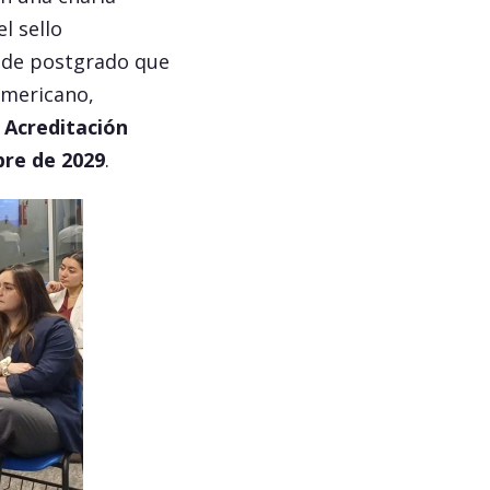
l sello
 de postgrado que
americano,
 Acreditación
bre de 2029
.