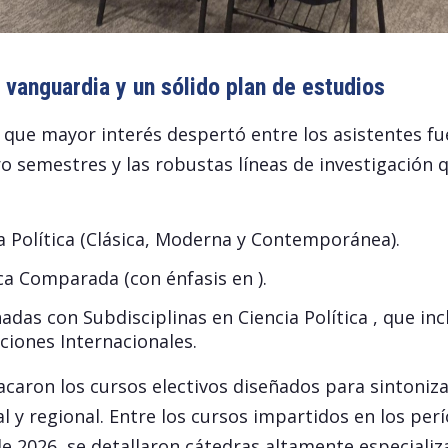
 vanguardia y un sólido plan de estudios
que mayor interés despertó entre los asistentes fu
ro semestres y las robustas líneas de investigación q
a Política (Clásica, Moderna y Contemporánea).
ica Comparada (con énfasis en ).
adas con Subdisciplinas en Ciencia Política , que inc
aciones Internacionales.
caron los cursos electivos diseñados para sintoniza
l y regional. Entre los cursos impartidos en los perí
e 2026, se detallaron cátedras altamente especiali