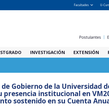
Facultades
U-Cur
Arquitectura y Urba
Ciencias
Cs. Físicas y Matemá
Postulantes
E
Cs. Químicas y Farmac
Cs. Veterinarias y Pec
STGRADO
INVESTIGACIÓN
EXTENSIÓN
Derecho
Filosofía y Humani
Medicina
Estudios Avanzados en 
 de Gobierno de la Universidad d
Nutrición y Tecnolog
u presencia institucional en VM2
Alimentos
nto sostenido en su Cuenta Anua