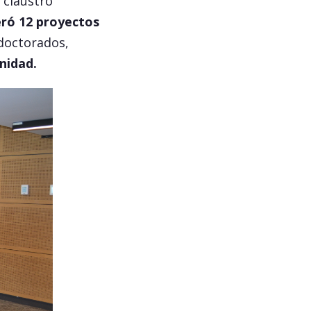
l claustro
eró 12 proyectos
doctorados,
unidad.