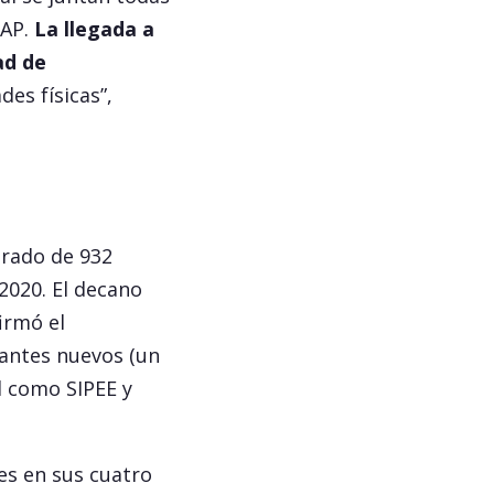
NAP.
La llegada a
ad de
es físicas”,
grado de 932
2020. El decano
irmó el
iantes nuevos (un
l como SIPEE y
es en sus cuatro