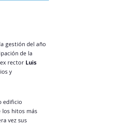
la gestión del año
ipación de la
l ex rector
Luis
ios y
 edificio
e los hitos más
era vez sus