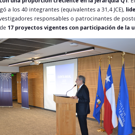
 con una proporción creciente en la jerarquía Q1
. E
gó a los 40 integrantes (equivalentes a 31,4 JCE),
lid
estigadores responsables o patrocinantes de post
 de
17 proyectos vigentes con participación de la 