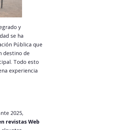
egrado y
idad se ha
ación Pública que
n destino de
ipal. Todo esto
ena experiencia
ante 2025,
 en revistas Web