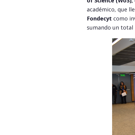
of Science (WoS),
académico, que lle
Fondecyt
como inv
sumando un total