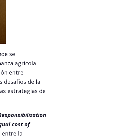
nde se
nanza agrícola
ión entre
s desafíos de la
las estrategias de
Responsibilization
qual cost of
 entre la