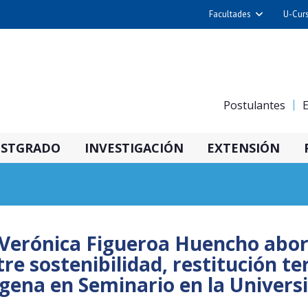
Facultades
U-Cur
Arquitectura y Urba
Ciencias
Cs. Físicas y Matemá
Postulantes
E
Cs. Químicas y Farmac
Cs. Veterinarias y Pec
STGRADO
INVESTIGACIÓN
EXTENSIÓN
Derecho
Filosofía y Humani
Medicina
Estudios Avanzados en 
Verónica Figueroa Huencho abor
Nutrición y Tecnolog
re sostenibilidad, restitución ter
Alimentos
dígena en Seminario en la Univers