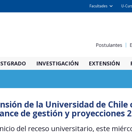
Facultades
U-Cur
Arquitectura y Urba
Ciencias
Cs. Físicas y Matemá
Postulantes
E
Cs. Químicas y Farmac
Cs. Veterinarias y Pec
STGRADO
INVESTIGACIÓN
EXTENSIÓN
Derecho
Filosofía y Humani
Medicina
Estudios Avanzados en 
nsión de la Universidad de Chile c
Nutrición y Tecnolog
ance de gestión y proyecciones 
Alimentos
nicio del receso universitario, este miérc