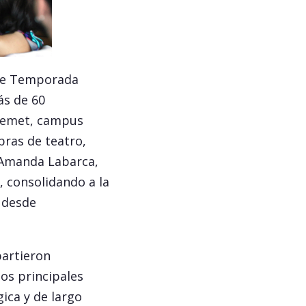
 de Temporada
ás de 60
quemet, campus
bras de teatro,
s Amanda Labarca,
, consolidando a la
 desde
partieron
os principales
ica y de largo