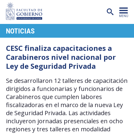
MENÚ
NOTICIAS
PORTADA
FACULTAD
CESC finaliza capacitaciones a
Carabineros nivel nacional por
CARRERAS
Ley de Seguridad Privada
POSTGRADO
Se desarrollaron 12 talleres de capacitación
INVESTIGACIÓN
dirigidos a funcionarias y funcionarios de
EXTENSIÓN
Carabineros que cumplen labores
fiscalizadoras en el marco de la nueva Ley
PUBLICACIONES
de Seguridad Privada. Las actividades
incluyeron jornadas presenciales en ocho
CENTROS
regiones y tres talleres en modalidad
ADMISIÓN