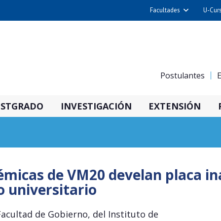
Facultades
U-Cur
Arquitectura y Urba
Ciencias
Cs. Físicas y Matemá
Postulantes
E
Cs. Químicas y Farmac
Cs. Veterinarias y Pec
STGRADO
INVESTIGACIÓN
EXTENSIÓN
Derecho
Filosofía y Humani
Medicina
Estudios Avanzados en 
micas de VM20 develan placa in
Nutrición y Tecnolog
 universitario
Alimentos
acultad de Gobierno, del Instituto de